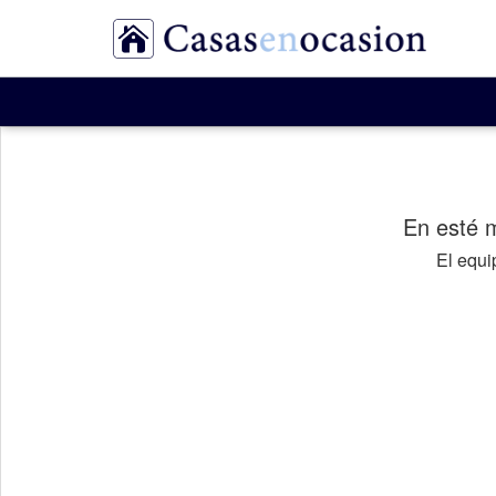
En esté 
El equ