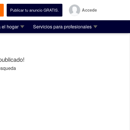
Accede
.
Publicar tu anuncio GRATIS.
 el hogar
Servicios para profesionales
ublicado!
usqueda