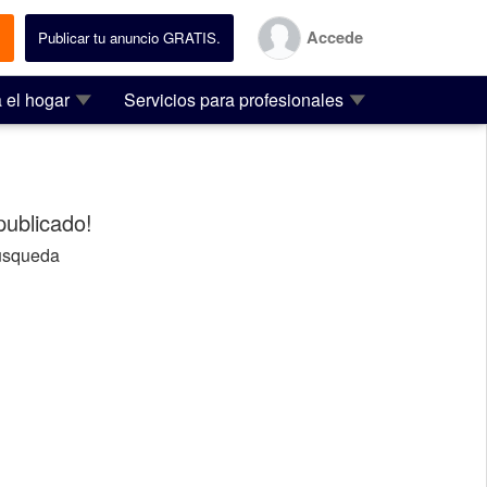
Accede
.
Publicar tu anuncio GRATIS.
 el hogar
Servicios para profesionales
ublicado!
usqueda