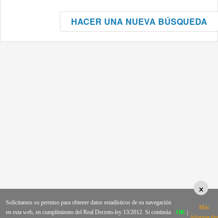
HACER UNA NUEVA BÚSQUEDA
×
Solicitamos su permiso para obtener datos estadísticos de su navegación
Más
en esta web, en cumplimiento del Real Decreto-ley 13/2012. Si continúa
OK
|
información